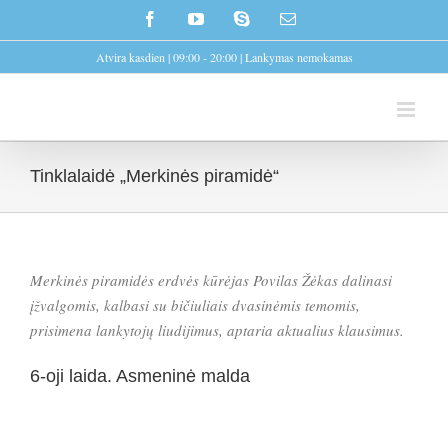
Skip
Facebook
YouTube
Skype
Email
to
Atvira kasdien | 09:00 - 20:00 | Lankymas nemokamas
content
Tinklalaidė „Merkinės piramidė“
Merkinės piramidės erdvės kūrėjas Povilas Žėkas dalinasi
įžvalgomis, kalbasi su bičiuliais dvasinėmis temomis,
prisimena lankytojų liudijimus, aptaria aktualius klausimus.
6-oji laida. Asmeninė malda