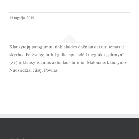
14 rugsėjo, 2019
Klausytojų patogumui, tinklalaidės dažniausiai turi temas ir
skyrius. Peržvelgę turinį galite spustelėti mygtuką „pirmyn”
(>>) ir klausytis Jums aktualaus turinio. Malonaus klausymo!
Nuoširdžiai Jūsų, Povilas