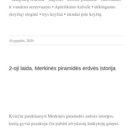
ir vandens rezervuaras • Apreiškimo kalvelė • dėkingumo
(kryžių) stoginė • trys kryžiai • stendai prie kryžių.
10 gegužės, 2020
2-oji laida. Merkinės piramidės erdvės istorija
Kviečiu pasiklausyti Merkinės piramidės erdvės istorijos,
kurią gyvai pasakoju čia pabūti atvykusių lankytojų grupei.