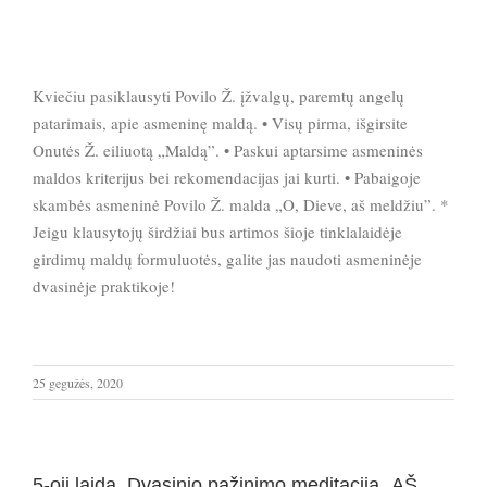
Kviečiu pasiklausyti Povilo Ž. įžvalgų, paremtų angelų
patarimais, apie asmeninę maldą. • Visų pirma, išgirsite
Onutės Ž. eiliuotą „Maldą”. • Paskui aptarsime asmeninės
maldos kriterijus bei rekomendacijas jai kurti. • Pabaigoje
skambės asmeninė Povilo Ž. malda „O, Dieve, aš meldžiu”. *
Jeigu klausytojų širdžiai bus artimos šioje tinklalaidėje
girdimų maldų formuluotės, galite jas naudoti asmeninėje
dvasinėje praktikoje!
25 gegužės, 2020
5-oji laida. Dvasinio pažinimo meditacija „AŠ