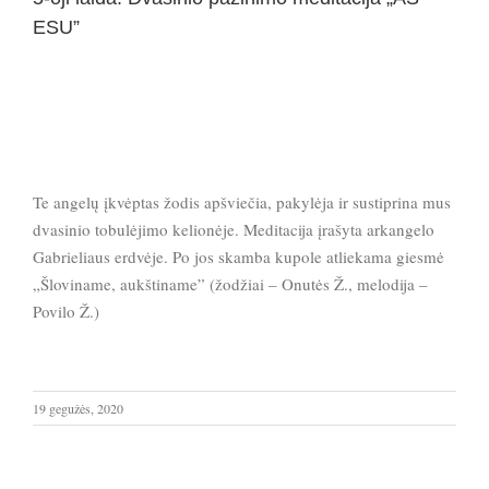
ESU”
Te angelų įkvėptas žodis apšviečia, pakylėja ir sustiprina mus
dvasinio tobulėjimo kelionėje. Meditacija įrašyta arkangelo
Gabrieliaus erdvėje. Po jos skamba kupole atliekama giesmė
„Šloviname, aukštiname” (žodžiai – Onutės Ž., melodija –
Povilo Ž.)
19 gegužės, 2020