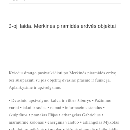
3-oji laida. Merkinės piramidės erdvės objektai
Kviečiu drauge pasivaikščioti po Merkinės piramidės erdvę
bei susipažinti su jos objektų dvasine prasme ir funkcija.
Aplankysime ir apžvelgsime:
• Dvasinio apsivalymo kalva ir vilties žiburys • Pažinimo
vartai • takai ir sodas • namai • informacinis stendas •
skulptūros • pranašas Elijas • arkangelas Gabrielius •
marmurinė kolonas • energinis vanduo • arkangelas Mykolas
• skulptūrų reikšmė • kupolas • trišonė piramidė • žaibolaidis