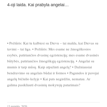
4-oji laida. Kai prabyla angelai…
• Požiūris: Kai tu kalbiesi su Dievu – tai malda, kai Dievas su
tavimi – tai liga. • Požiūris: Mes esame ne žmogiškosios
esybės, patiriančios dvasinę egzistenciją; mes esame dvasinės
būtybės, patiriančios žmogiškąją egzistenciją. • Angelai su
mumis ir tarp mūsų. Kaip atpažinti angelą? • Dažniausiai
bendravimo su angelais būdai ir formos • Pagundos ir pavojai
angelų bičiulio kelyje • Kai pats negirdžiu, nematau. Ar
galima pasikliauti dvasinių mokytojų patarimais?
13 gegužės, 2020