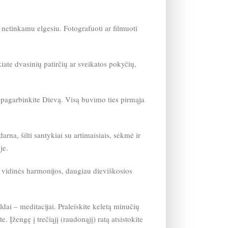
netinkamu elgesiu. Fotografuoti ar filmuoti
iate dvasinių patirčių ar sveikatos pokyčių,
pagarbinkite Dievą. Visą buvimo ties pirmąja
a, šilti santykiai su artimaisiais, sėkmė ir
je.
 vidinės harmonijos, daugiau dieviškosios
ai – meditacijai. Praleiskite keletą minučių
. Įžengę į trečiąjį (raudonąjį) ratą atsistokite