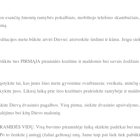
 ten esančių žmonių ramybės pokalbiais, mobiliojo telefono skambučiais, 
imą.
acijos metu būkite atviri Dievui: atsiverkite širdimi ir kūnu. Jeigu siek
ūkite ties PIRMĄJA piramidės kraštine ir maldomis bei savais žodžiais 
.
ite tai, kas jums šiuo metu gyvenime svarbiausia: sveikata, minčių darn
kite juos. Likusį laiką prie šios kraštinės praleiskite ramybėje ir maldo
ite Dievą dvasinės pagalbos. Visų pirma, siekite dvasinio apsivalymo,
ulėjimo bei kitų Dievo malonių.
į PIRAMIDĖS VIDŲ. Visą buvimo piramidėje laiką skirkite padėkai bei mald
 to ženkite į antrąjį (žaliai geltoną) ratą. Jame taip pat šiek tiek pabūkite