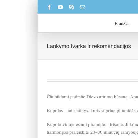
Skip
Facebook
YouTube
Skype
Email
to
content
Pradžia
Lankymo tvarka ir rekomendacijos
Čia būdami patirsite Dievo artumo būseną. Apmą
Kupolas – tai statinys, kuris stiprina piramidės
Kupolo viduje esanti piramidė – trišonė. Ji konc
harmonijos praleiskite 20–30 minučių ramybėje.