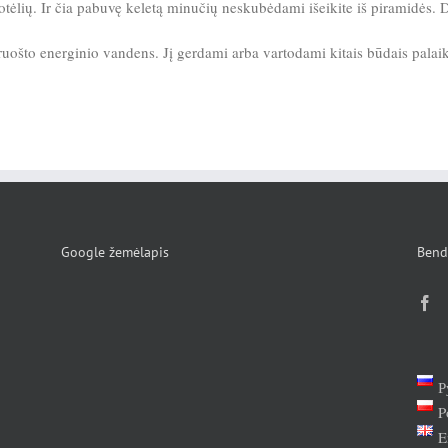
aplotėlių. Ir čia pabuvę keletą minučių neskubėdami išeikite iš piramidės. 
aruošto energinio vandens. Jį gerdami arba vartodami kitais būdais palai
Google žemėlapis
Bend
Р
P
E