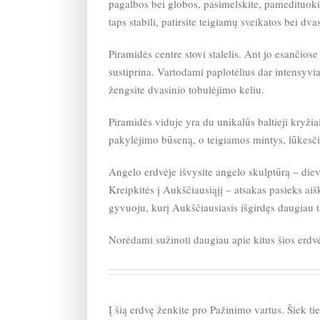
pagalbos bei globos, pasimelskite, pamedituokit
taps stabili, patirsite teigiamų sveikatos bei dv
Piramidės centre stovi stalelis. Ant jo esančios
sustiprina. Vartodami paplotėlius dar intensyvia
žengsite dvasinio tobulėjimo keliu.
Piramidės viduje yra du unikalūs baltieji kryžiai
pakylėjimo būseną, o teigiamos mintys, lūkesči
Angelo erdvėje išvysite angelo skulptūrą – diev
Kreipkitės į Aukščiausiąjį – atsakas pasieks aiš
gyvuoju, kurį Aukščiausiasis išgirdęs daugiau 
Norėdami sužinoti daugiau apie kitus šios erdvės 
Į šią erdvę ženkite pro Pažinimo vartus. Šiek tie