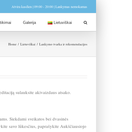
Atvira kasdien | 09:00 - 20:00 | Lankymas nemokamas
Lietuviškai
itikimai
Galerija
Home
Lietuviškai
Lankymo tvarka ir rekomendacijos
itaciją sulauksite akivaizdaus atsako.
ojams. Siekdami sveikatos bei dvasinės
ykite savo lūkesčius, paprašykite Aukščiausiojo