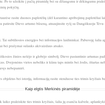
e. Po to užeikite į pačią piramidę bei su džiaugsmu ir dėkingumu pralei
asinių pokyčių.
e taurėse rasite duonos paplotėlių (dėl karantino apribojimų paplotėliai la
u patirsite Dievo artumo būseną, atnaujinsite ryšį su Dangiškuoju Tėvu – 
. Tai subtiliosios energijos bei informacijos laidininkai. Pabuvoję šalia a
ai bei prašymai sulauks akivaizdaus atsako.
iškosios žinios nešėjo ir globėjo simbolį. Dievo pasiuntinio artumas pad
kus. Dvejonėms vietos nebeliks ir kūnu taps mintis bei žodis, ištartas ne
tavęs nebepamirš.
objektus bei istoriją, informaciją rasite stenduose ties trimis kryžiais b
Kaip elgtis Merkinės piramidėje
k laiko praleiskite ties trimis kryžiais, šalia jų esančia kalvele, aplank