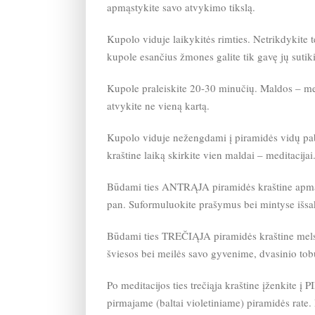
apmąstykite savo atvykimo tikslą.
Kupolo viduje laikykitės rimties. Netrikdykite
kupole esančius žmones galite tik gavę jų sutik
Kupole praleiskite 20-30 minučių. Maldos – medit
atvykite ne vieną kartą.
Kupolo viduje nežengdami į piramidės vidų pab
kraštine laiką skirkite vien maldai – meditacijai
Būdami ties ANTRĄJA piramidės kraštine apmąstyk
pan. Suformuluokite prašymus bei mintyse išsaky
Būdami ties TREČIĄJA piramidės kraštine melsk
šviesos bei meilės savo gyvenime, dvasinio tob
Po meditacijos ties trečiąja kraštine įženkite 
pirmajame (baltai violetiniame) piramidės rate. Po