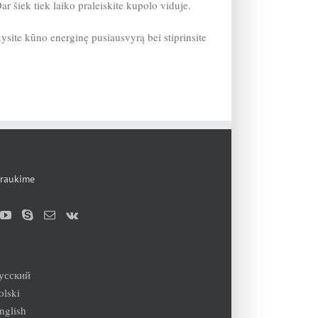
Dar šiek tiek laiko praleiskite kupolo viduje.
kysite kūno energinę pusiausvyrą bei stiprinsite
raukime
усский
olski
nglish