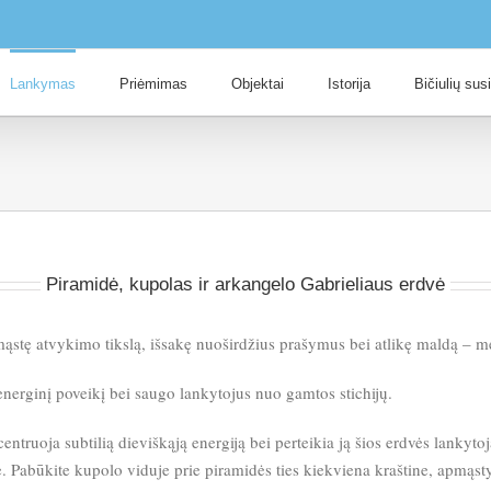
Lankymas
Priėmimas
Objektai
Istorija
Bičiulių sus
Piramidė, kupolas ir arkangelo Gabrieliaus erdvė
stę atvykimo tikslą, išsakę nuoširdžius prašymus bei atlikę maldą – med
 energinį poveikį bei saugo lankytojus nuo gamtos stichijų.
entruoja subtilią dieviškąją energiją bei perteikia ją šios erdvės lankyt
 Pabūkite kupolo viduje prie piramidės ties kiekviena kraštine, apmąst