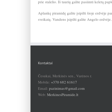
prie stalelio. Iš taurių galite pasiimti keletą p
Aplankę piramidę galite įsipilti šioje erdvėje p
sveikatą. Vandens įsipilti galite Angelo erdvėje.
Kontaktai
Česukai, Merkinės sen., Varėnos r.
Mobile:
+370 682 61617
Email:
pazinimas@gmail.com
Web:
MerkinesPiramide.lt