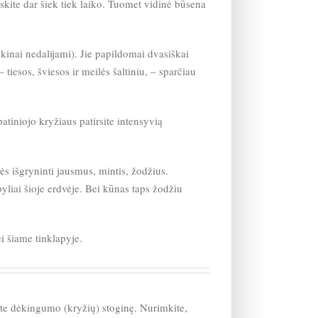
skite dar šiek tiek laiko. Tuomet vidinė būsena
ikinai nedalijami). Jie papildomai dvasiškai
tiesos, šviesos ir meilės šaltiniu, – sparčiau
patiniojo kryžiaus patirsite intensyvią
ės išgryninti jausmus, mintis, žodžius.
byliai šioje erdvėje. Bei kūnas taps žodžiu
ei šiame tinklapyje.
ykite dėkingumo (kryžių) stoginę. Nurimkite,