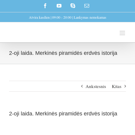
Skip
Facebook
YouTube
Skype
Email
to
Atvira kasdien | 09:00 - 20:00 | Lankymas nemokamas
content
2-oji laida. Merkinės piramidės erdvės istorija
Ankstesnis
Kitas
2-oji laida. Merkinės piramidės erdvės istorija