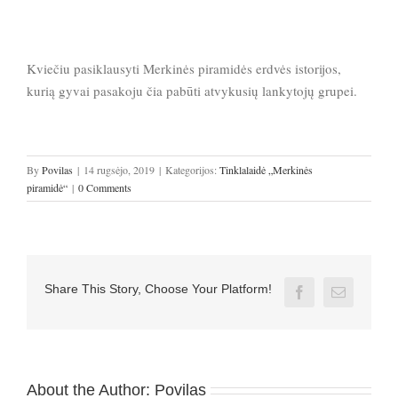
Kviečiu pasiklausyti Merkinės piramidės erdvės istorijos,
kurią gyvai pasakoju čia pabūti atvykusių lankytojų grupei.
By
Povilas
|
14 rugsėjo, 2019
|
Kategorijos:
Tinklalaidė „Merkinės
piramidė“
|
0 Comments
Share This Story, Choose Your Platform!
Facebook
Email
About the Author:
Povilas