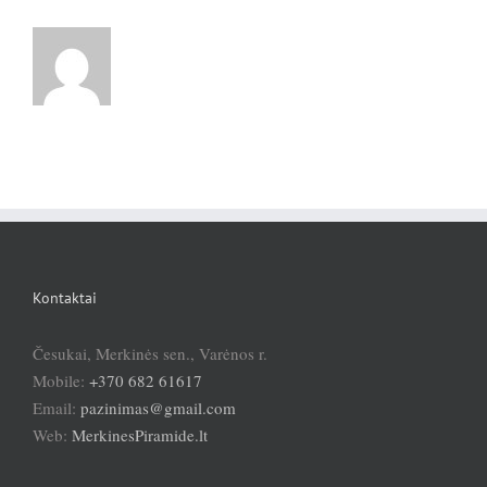
Kontaktai
Česukai, Merkinės sen., Varėnos r.
Mobile:
+370 682 61617
Email:
pazinimas@gmail.com
Web:
MerkinesPiramide.lt