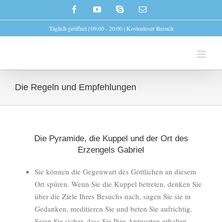
Skip
Facebook
YouTube
Skype
E-
to
Mail
Täglich geöffnet | 09:00 - 20:00 | Kostenloser Besuch
content
Die Regeln und Empfehlungen
Die Pyramide, die Kuppel und der Ort des
Erzengels Gabriel
Sie können die Gegenwart des Göttlichen an diesem
Ort spüren. Wenn Sie die Kuppel betreten, denken Sie
über die Ziele Ihres Besuchs nach, sagen Sie sie in
Gedanken, meditieren Sie und beten Sie aufrichtig.
Seien Sie sicher, dass Sie Ihre Antworten erhalten